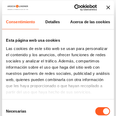
tratamientos.
Requisitos para la Prestación de Servicios de
Telesalud
Consentimiento
Detalles
Acerca de las cookies
Para operar bajo esta modalidad, las instituciones
deberán cumplir con condiciones estrictas:
Esta página web usa cookies
Personal Capacitado:
Los servicios deben ser
Las cookies de este sitio web se usan para personalizar
brindados por personal específicamente
el contenido y los anuncios, ofrecer funciones de redes
designado y formado para este fin.
sociales y analizar el tráfico. Además, compartimos
Seguridad y Confidencialidad:
Es obligatorio el
información sobre el uso que haga del sitio web con
uso de sistemas que garanticen la integridad de
nuestros partners de redes sociales, publicidad y análisis
la información y la protección de datos
web, quienes pueden combinarla con otra información
personales.
que les haya proporcionado o que hayan recopilado a
Consentimiento Informado:
Se deben incorporar
partir del uso que haya hecho de sus servicios.
mecanismos para obtener el consentimiento del
paciente en la modalidad a distancia, asegurando
Selección
que sea voluntario y comprendido.
Necesarias
de
Documentación:
Todas las atenciones deben