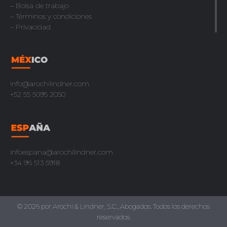
– Bolsa de trabajo
– Términos y condiciones
– Privacidad
info@arochilindner.com
+52 55 5095 2050
infoespana@arochilindner.com
+34 96 513 5918
© 2026 por Arochi & Lindner, S.C., Abogados. Todos los derechos
reservados.