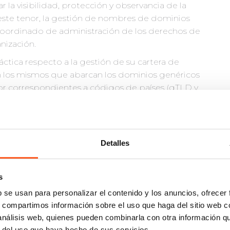
r la visibilidad, protección y observancia de la
n este tenor, la gestión de nombres de dominios
coordinado de administración de los derechos de
nización.
ctica respecto a la gestión de su cartera de
 los mismos que abarcan los dominios genéricos
rior correspondientes a códigos de países (gTLD y
nombres de dominio, negociación y compra de
ransferir nombres de dominio. En caso de que
os a nuestros clientes de acuerdo con la Política
teria de Nombres de Dominio (UDRP) de la
Detalles
e Nombres y Números (ICANN) y adjudicados por un
n de disputas como la Organización Mundial de
s
b se usan para personalizar el contenido y los anuncios, ofrecer
s, compartimos información sobre el uso que haga del sitio web 
 análisis web, quienes pueden combinarla con otra información q
r del uso que haya hecho de sus servicios.