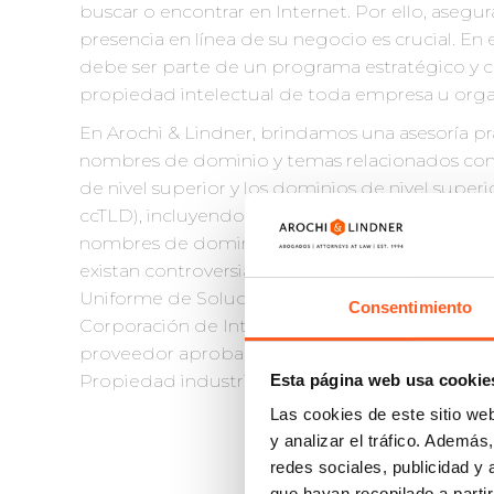
buscar o encontrar en Internet. Por ello, asegura
presencia en línea de su negocio es crucial. E
debe ser parte de un programa estratégico y 
propiedad intelectual de toda empresa u orga
En Arochi & Lindner, brindamos una asesoría prá
nombres de dominio y temas relacionados con
de nivel superior y los dominios de nivel supe
ccTLD), incluyendo registro y renovación de 
nombres de dominio, así como acuerdos para t
existan controversias, asesoramos y representam
Uniforme de Solución de Controversias en ma
Consentimiento
Corporación de Internet para la Asignación d
proveedor aprobado de servicios de resolució
Esta página web usa cookie
Propiedad industrial (OMPI).
Las cookies de este sitio we
y analizar el tráfico. Ademá
redes sociales, publicidad y
que hayan recopilado a parti