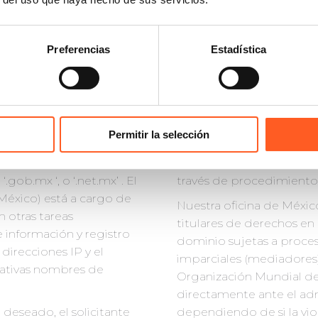
Preferencias
Estadística
el registro de un nombre
registran nombres de d
Permitir la selección
ráfico (ccTLD) “.mx “, y
para orillar al titular d
 dominio de segundo
dinero para adquirir el 
‘.gob.mx ‘, o ‘.net.mx’ . El
través de procedimientos
éxico) está a cargo de
Nuestra oficina de Méxic
n otras tareas
titulares de derechos e
 información y registro
dominio sujetas a proce
direcciones IP y el
imparciales (mediadores)
lativas nombres de
Organización Mundial de 
directamente ante el ad
deseado, el solicitante
dependiendo de si la vio