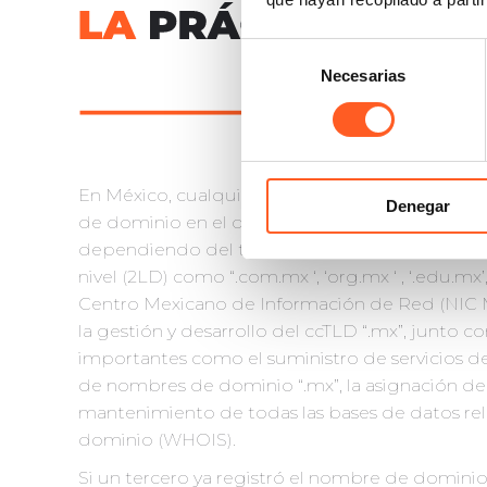
Selección
Necesarias
de
consentimiento
En México, cualquier persona puede solicitar 
Denegar
de dominio en el dominio de nivel superior geog
dependiendo del tipo de organización, en un
nivel (2LD) como “.com.mx ‘, ‘org.mx ‘ , ‘.edu.mx’, 
Centro Mexicano de Información de Red (NIC M
la gestión y desarrollo del ccTLD “.mx”, junto co
importantes como el suministro de servicios de
de nombres de dominio “.mx”, la asignación de 
mantenimiento de todas las bases de datos re
dominio (WHOIS).
Si un tercero ya registró el nombre de dominio 