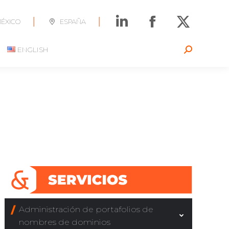
|
|
ÉXICO
ESPAÑA
ENGLISH
Search:
Administración de portafolios de
nombres de dominios