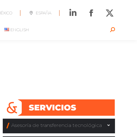
|
|
ÉXICO
ESPAÑA
ENGLISH
Search:
Asesoría de transferencia tecnológica