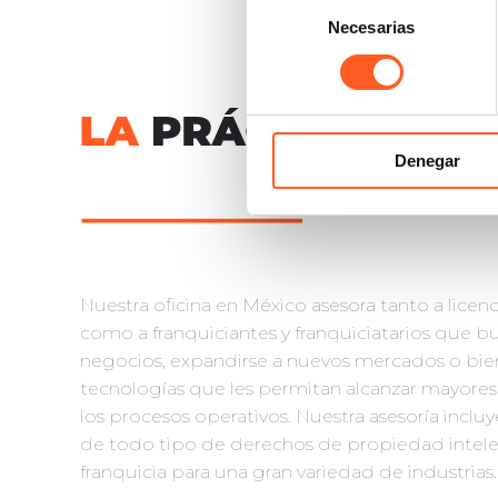
Selección
Necesarias
de
consentimiento
Denegar
Nuestra oficina en México asesora tanto a licenci
como a franquiciantes y franquiciatarios que 
negocios, expandirse a nuevos mercados o bien
tecnologías que les permitan alcanzar mayores 
los procesos operativos. Nuestra asesoría incluy
de todo tipo de derechos de propiedad intele
franquicia para una gran variedad de industrias.