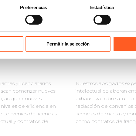
Preferencias
Estadística
Permitir la selección
antes y licenciatarios
Nuestros abogados expe
buscan comenzar nuevos
intelectual colaboran ent
, adquirir nuevas
exhaustiva sobre asuntos 
niveles de eficiencia en
redacción de convenios d
e convenios de licencias
licencias de marcas y con
ctual y contratos de
como contratos de franqu