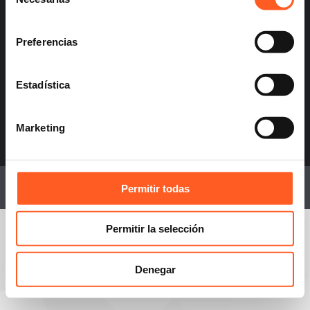
de
info@arochilindner.com
consentimiento
+52 55 5095 2050
Preferencias
Estadística
infoespana@arochilindner.com
+34 96 513 5918
Marketing
© 2026 por Arochi & Lindner, S.C., Abogados. Todos los derechos
Permitir todas
reservados.
Permitir la selección
Denegar