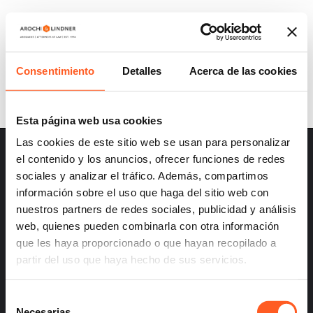
A&L NOTICIAS | REANUDACIÓN DE
PLAZOS PROCESALES A PARTIR DEL 23
DE SEPTIEMBRE
Consentimiento
Detalles
Acerca de las cookies
Esta página web usa cookies
Las cookies de este sitio web se usan para personalizar
el contenido y los anuncios, ofrecer funciones de redes
sociales y analizar el tráfico. Además, compartimos
información sobre el uso que haga del sitio web con
nuestros partners de redes sociales, publicidad y análisis
– Bolsa de trabajo
web, quienes pueden combinarla con otra información
– Términos y condiciones
que les haya proporcionado o que hayan recopilado a
– Privacidad
partir del uso que haya hecho de sus servicios.
Selección
Necesarias