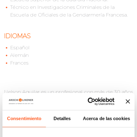
Técnico en Investigaciones Criminales de la
Escuela de Oficiales de la Gendarmería Francesa.
IDIOMAS
Español
Alemán
Frances
Nelson Aguilar es un profesional con más de 30 años
de experiencia en cumplimiento normativo,
prevención de lavado de dinero, gestión de riesgos
regulatorios y seguridad corporativa, tanto en el
Consentimiento
Detalles
Acerca de las cookies
sector privado como en organismos internacionales
y de gobierno.