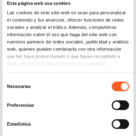
Esta página web usa cookies
Ha ocupado posiciones de liderazgo en empresas
multinacionales, incluyendo el sector químico,
Las cookies de este sitio web se usan para personalizar
bebidas y servicios, donde implementó programas
el contenido y los anuncios, ofrecer funciones de redes
integrales de cumplimiento, integridad corporativa,
sociales y analizar el tráfico. Además, compartimos
prevención de fraude y controles internos alineados
información sobre el uso que haga del sitio web con
a estándares como ISO 31000, COSO ERM y los
nuestros partners de redes sociales, publicidad y análisis
web, quienes pueden combinarla con otra información
marcos FCPA y UK Bribery Act.
que les haya proporcionado o que hayan recopilado a
En el sector público, se desempeñó como perito en
partir del uso que haya hecho de sus servicios.
investigaciones financieras de la Guardia Nacional de
Venezuela y como Agregado Policial en Alemania,
Selección
liderando investigaciones internacionales contra el
Necesarias
de
narcotráfico, el desvío de precursores químicos y el
consentimiento
lavado de dinero en coordinación con la DEA, FBI y
Preferencias
autoridades europeas.
Cuenta con certificaciones en Prevención de Lavado
de Dinero (UIF, México) y como Oficial Internacional
Estadística
de Ética y Cumplimiento, así como una amplia