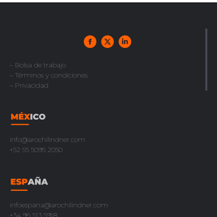
– Bolsa de trabajo
– Términos y condiciones
– Privacidad
info@arochilindner.com
+52 55 5095 2050
infoespana@arochilindner.com
+34 96 513 5918