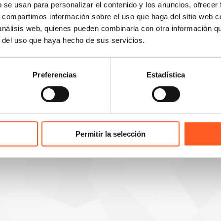
b se usan para personalizar el contenido y los anuncios, ofrecer
chilindner.com
infoespana@arochilindner.co
s, compartimos información sobre el uso que haga del sitio web 
95 2050
+34 96 513 5918
 análisis web, quienes pueden combinarla con otra información q
r del uso que haya hecho de sus servicios.
Preferencias
Estadística
© 2026 por Arochi & Lindner, S.C., Abogados. Todos los derechos reservados
Permitir la selección