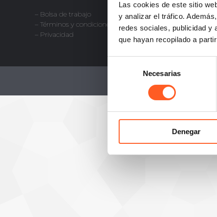
Las cookies de este sitio we
info@aro
– Bolsa de trabajo
y analizar el tráfico. Ademá
+52 55 50
– Términos y condiciones
redes sociales, publicidad y
– Privacidad
que hayan recopilado a parti
Selección
Necesarias
de
consentimiento
Denegar