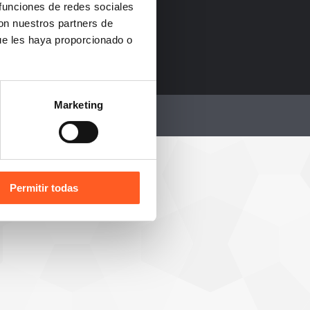
 funciones de redes sociales
m
con nuestros partners de
ue les haya proporcionado o
Marketing
.
Permitir todas