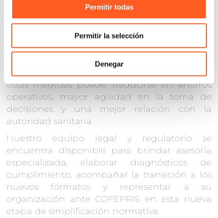
Permitir todas
representa una oportunidad estratégica para
que las organizaciones del sector
salud
revisen sus procedimientos internos,
Permitir la selección
actualicen sus formatos y capaciten a su
personal responsable de la gestión
Denegar
regulatoria
. La correcta implementación de
estas medidas puede traducirse en ahorros
operativos, mayor agilidad en la toma de
decisiones y una mejor relación con la
autoridad sanitaria.
Nuestro equipo legal y regulatorio se
encuentra disponible para brindar asesoría
especializada, elaborar diagnósticos de
cumplimiento, acompañar la transición a los
nuevos formatos y representar a su
organización ante COFEPRIS en esta nueva
etapa de simplificación normativa.