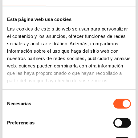
Español
Inglés
Esta página web usa cookies
Las cookies de este sitio web se usan para personalizar
el contenido y los anuncios, ofrecer funciones de redes
Lucrecia Arámburu se incorporó como asociada del
sociales y analizar el tráfico. Además, compartimos
departamento de Marcas de la oficina de Arochi &
información sobre el uso que haga del sitio web con
Lindner México en 2015. Posee más de 10 años de
nuestros partners de redes sociales, publicidad y análisis
experiencia en la práctica de propiedad intelectual,
web, quienes pueden combinarla con otra información
específicamente en materia marcas, nombres
que les haya proporcionado o que hayan recopilado a
comerciales, signos distintivos, licencias, franquicias,
partir del uso que haya hecho de sus servicios.
cesiones, marcas notorias y famosas, entre otros.
Su práctica incluye la asesoría estratégica en la
Selección
protección de marcas, así como la redacción de
Necesarias
de
opiniones legales; elaboración, presentación y
consentimiento
tramitación de solicitudes de marcas nacionales e
Preferencias
internacionales en México; gestión de portafolios y la
asesoría en materia contractual que comprende la