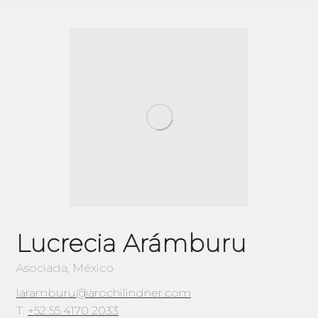
Lucrecia Arámburu
Asociada, México
laramburu@arochilindner.com
T.
+52 55 4170 2033