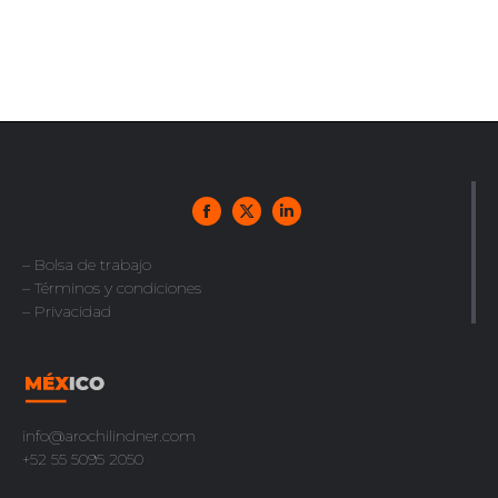
– Bolsa de trabajo
– Términos y condiciones
– Privacidad
info@arochilindner.com
+52 55 5095 2050