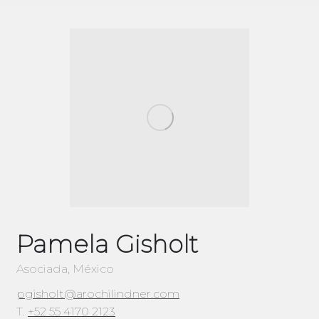
Pamela Gisholt
Asociada, México
pgisholt@arochilindner.com
T.
+52 55 4170 2123