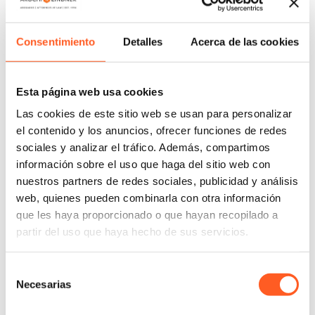
como bienes de rápido consumo.
Su práctica se enfoca en coordinar, desarrollar e
Consentimiento
Detalles
Acerca de las cookies
implementar estrategias de protección y defensa de
derechos de propiedad intelectual, combate a la
piratería y la falsificación. Simultáneamente, ha
Esta página web usa cookies
ampliado su especialidad en materia de nombres
Las cookies de este sitio web se usan para personalizar
de dominio, y gestiona procedimientos de disputa
el contenido y los anuncios, ofrecer funciones de redes
ante la Organización Mundial de la Propiedad
sociales y analizar el tráfico. Además, compartimos
Intelectual (OMPI), así como en estrategias de
información sobre el uso que haga del sitio web con
acción, consultoría y revisión de términos y
nuestros partners de redes sociales, publicidad y análisis
condiciones, y políticas operativas en el ámbito de
web, quienes pueden combinarla con otra información
las tecnologías de la información y comunicación,
que les haya proporcionado o que hayan recopilado a
incluidas plataformas de comercio electrónico y
partir del uso que haya hecho de sus servicios.
redes sociales, con experiencia en materia de
privacidad y protección de datos personales, y
Selección
amplio conocimiento en materia de publicidad, así
Necesarias
de
como en los aspectos legales de la Web3,
consentimiento
principalmente, blockchain, contratos inteligentes y