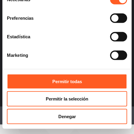
de
consentimiento
Preferencias
info@arochilindner.com
+52 55 5095 2050
Estadística
Marketing
infoespana@arochilindner.com
Permitir todas
+34 96 513 5918
Permitir la selección
© 2026 Arochi & Lindner, S.C. Attorneys.
Denegar