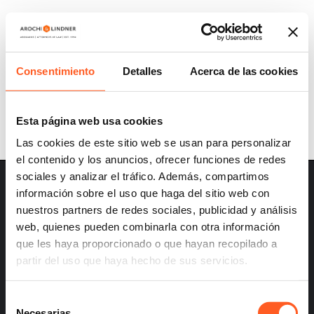
A&L UPDATES SPAIN: EUROPEAN UNION’S
AIDS FOR THE PROTECTION OF SME’S
INTELLECTUAL PROPERTY RIGHTS
Consentimiento
Detalles
Acerca de las cookies
Esta página web usa cookies
Las cookies de este sitio web se usan para personalizar
el contenido y los anuncios, ofrecer funciones de redes
sociales y analizar el tráfico. Además, compartimos
información sobre el uso que haga del sitio web con
nuestros partners de redes sociales, publicidad y análisis
web, quienes pueden combinarla con otra información
que les haya proporcionado o que hayan recopilado a
– Careers
partir del uso que haya hecho de sus servicios.
– Terms and Conditions
– Privacy
Selección
Necesarias