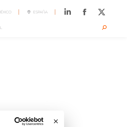
|
|
ÉXICO
ESPAÑA
L
Search: