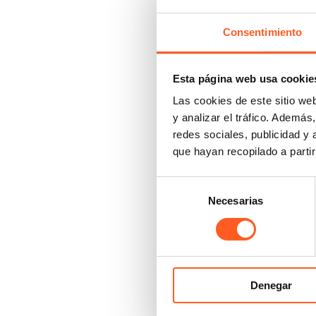
Consentimiento
Marina Gómez
Esta página web usa cookie
Partner Spain
Las cookies de este sitio we
y analizar el tráfico. Ademá
redes sociales, publicidad y
que hayan recopilado a parti
Selección
Necesarias
de
consentimiento
Ernesto Cebollero
Denegar
Of Counsel Spain