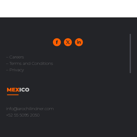
– Careers
– Terms and Conditions
– Privacy
info@arochilindner.com
+52 55 5095 2050