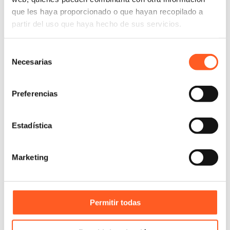
que les haya proporcionado o que hayan recopilado a
partir del uso que haya hecho de sus servicios.
Georgina Pimentel
Giovana Fantini
Selección
Associate, Mexico
Associate, Mexico
Necesarias
de
consentimiento
Preferencias
Estadística
Marketing
Permitir todas
Grecia Alamilla
Guillermo A. Ballesteros
Associate, Mexico
Associate, Mexico