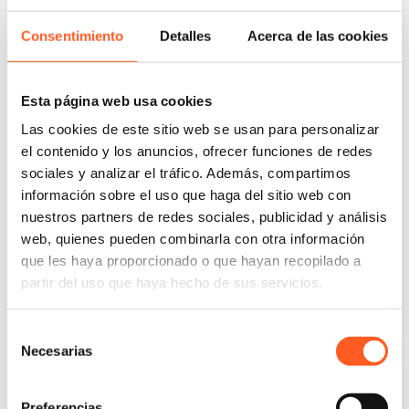
English
Consentimiento
Detalles
Acerca de las cookies
Jimena joined as a trademarks area trainee in Arochi
Esta página web usa cookies
& Lindner´s Madrid in 2019. She has more than 8
Las cookies de este sitio web se usan para personalizar
years of experience in intellectual property matters,
el contenido y los anuncios, ofrecer funciones de redes
management of the trademark registration process;
sociales y analizar el tráfico. Además, compartimos
strategies development to obtaining trademark
información sobre el uso que haga del sitio web con
registrations; procedure monitoring with
nuestros partners de redes sociales, publicidad y análisis
Trademarks Authorities, trademark searches and
web, quienes pueden combinarla con otra información
strategy planning, providing a legal opinion for their
que les haya proporcionado o que hayan recopilado a
registration; clients legal assistance; legal assistance
partir del uso que haya hecho de sus servicios.
on Copyright field; monitoring procedure and
strategies development on Copyright.
Selección
Necesarias
de
consentimiento
MEMBERSHIPS
Preferencias