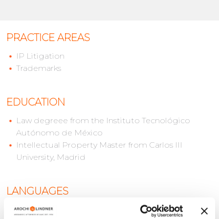
PRACTICE AREAS
IP Litigation
Trademarks
EDUCATION
Law degreee from the Instituto Tecnológico
Autónomo de México
Intellectual Property Master from Carlos III
University, Madrid
LANGUAGES
Spanish