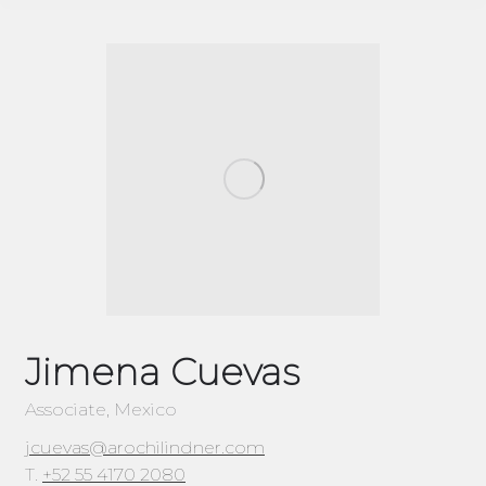
Jimena Cuevas
Associate, Mexico
jcuevas@arochilindner.com
T.
+52 55 4170 2080