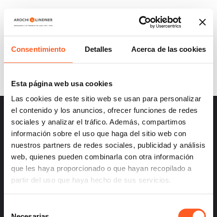
A&L UPDATES | GENERAL LAW ON
ADEQUATE AND SUSTAINABLE FOOD
Consentimiento
Detalles
Acerca de las cookies
Esta página web usa cookies
Las cookies de este sitio web se usan para personalizar
el contenido y los anuncios, ofrecer funciones de redes
sociales y analizar el tráfico. Además, compartimos
información sobre el uso que haga del sitio web con
nuestros partners de redes sociales, publicidad y análisis
web, quienes pueden combinarla con otra información
– Careers
que les haya proporcionado o que hayan recopilado a
– Terms and Conditions
– Privacy
partir del uso que haya hecho de sus servicios.
Selección
Necesarias