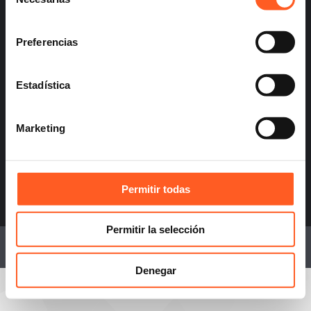
de
consentimiento
info@arochilindner.com
Preferencias
+52 55 5095 2050
Estadística
Marketing
infoespana@arochilindner.com
+34 96 513 5918
Permitir todas
Permitir la selección
© 2026 Arochi & Lindner, S.C. Attorneys.
Denegar