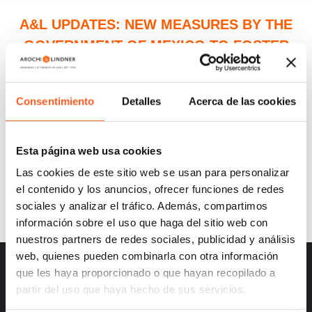
A&L UPDATES: NEW MEASURES BY THE
GOVERNMENT OF MEXICO TO FOSTER
FOREIGN INVESTMENTS IN THE CONTEXT
OF “NEARSHORING” AND THE SPECIFIC
Consentimiento
Detalles
Acerca de las cookies
AREAS IN WHICH AROCHI & LINDNER S.C.
SUPPORTS FOREIGN COMPANIES WITH
THEIR ARRIVAL TO THIS COUNTRY.
Esta página web usa cookies
Las cookies de este sitio web se usan para personalizar
el contenido y los anuncios, ofrecer funciones de redes
sociales y analizar el tráfico. Además, compartimos
información sobre el uso que haga del sitio web con
nuestros partners de redes sociales, publicidad y análisis
web, quienes pueden combinarla con otra información
que les haya proporcionado o que hayan recopilado a
partir del uso que haya hecho de sus servicios.