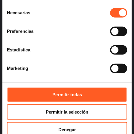
Selección
– Careers
Necesarias
de
– Terms and Conditions
consentimiento
– Privacy
Preferencias
Estadística
info@arochilindner.com
+52 55 5095 2050
Marketing
Permitir todas
Permitir la selección
infoespana@arochilindner.com
+34 96 513 5918
Denegar