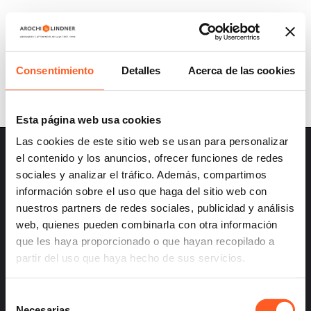
A&L UPDATES | PRESIDENTIAL DECREE
FOR FISCAL INCENTIVES TO ENCOURAGE
NEW INVESTMENTS IN MEXICO
Consentimiento
Detalles
Acerca de las cookies
Esta página web usa cookies
Las cookies de este sitio web se usan para personalizar
el contenido y los anuncios, ofrecer funciones de redes
sociales y analizar el tráfico. Además, compartimos
información sobre el uso que haga del sitio web con
nuestros partners de redes sociales, publicidad y análisis
– Careers
web, quienes pueden combinarla con otra información
– Terms and Conditions
que les haya proporcionado o que hayan recopilado a
– Privacy
partir del uso que haya hecho de sus servicios.
Selección
Necesarias