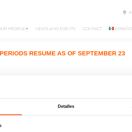
M
OUR PEOPLE
NEWS AND EVENTS
CONTACT
ESPAÑO
 PERIODS RESUME AS OF SEPTEMBER 23
Detalles
s
infoespana@arochilindner.co
chilindner.com