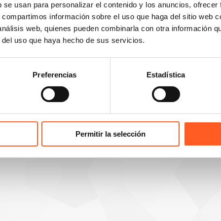
+34 96 513 5918
b se usan para personalizar el contenido y los anuncios, ofrecer
95 2050
s, compartimos información sobre el uso que haga del sitio web 
 análisis web, quienes pueden combinarla con otra información q
r del uso que haya hecho de sus servicios.
Preferencias
Estadística
© 2026 Arochi & Lindner, S.C. Attorneys.
Permitir la selección