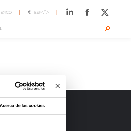
|
|
ÉXICO
ESPAÑA
L
Search:
Acerca de las cookies
m