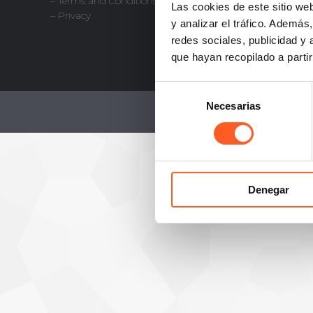
– Terms and Conditions
Las cookies de este sitio we
+52 55 50
– Privacy
y analizar el tráfico. Ademá
redes sociales, publicidad y
que hayan recopilado a parti
Selección
Necesarias
de
consentimiento
Denegar