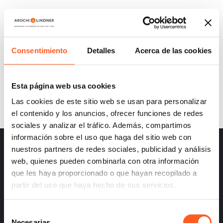
A&L UPDATES: PUBLICATION OF THE
DECLARATION OF PROTECTION OF THE
GEOGRAPHICAL INDICATION “CAJETA DE
Consentimiento
Detalles
Acerca de las cookies
CELAYA”
Esta página web usa cookies
Las cookies de este sitio web se usan para personalizar
el contenido y los anuncios, ofrecer funciones de redes
sociales y analizar el tráfico. Además, compartimos
información sobre el uso que haga del sitio web con
nuestros partners de redes sociales, publicidad y análisis
web, quienes pueden combinarla con otra información
que les haya proporcionado o que hayan recopilado a
partir del uso que haya hecho de sus servicios.
– Careers
– Terms and Conditions
Selección
– Privacy
Necesarias