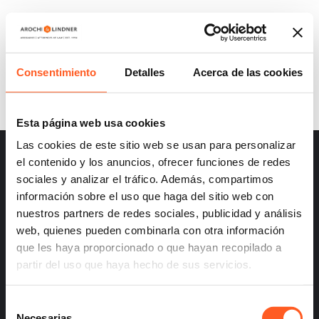
A&L UPDATES | REGULATION (EU)
2024/1689: THE FIRST LEGISLATION ON
ARTIFICIAL INTELLIGENCE IN THE WORLD
Consentimiento
Detalles
Acerca de las cookies
Esta página web usa cookies
Las cookies de este sitio web se usan para personalizar
el contenido y los anuncios, ofrecer funciones de redes
sociales y analizar el tráfico. Además, compartimos
información sobre el uso que haga del sitio web con
nuestros partners de redes sociales, publicidad y análisis
– Careers
web, quienes pueden combinarla con otra información
– Terms and Conditions
que les haya proporcionado o que hayan recopilado a
– Privacy
partir del uso que haya hecho de sus servicios.
Selección
Necesarias