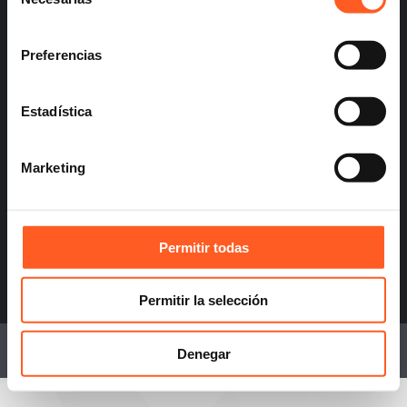
de
consentimiento
Preferencias
info@arochilindner.com
+52 55 5095 2050
Estadística
Marketing
infoespana@arochilindner.com
Permitir todas
+34 96 513 5918
Permitir la selección
© 2026 Arochi & Lindner, S.C. Attorneys.
Denegar