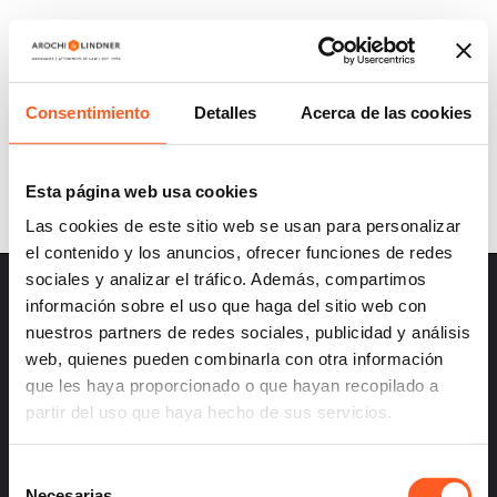
A&L UPDATES: THE SUPREME COURT OF
JUSTICE REINFORCES THE PROTECTION
OF THE MEXICAN TRADEMARK SYSTEM
Consentimiento
Detalles
Acerca de las cookies
Esta página web usa cookies
Las cookies de este sitio web se usan para personalizar
el contenido y los anuncios, ofrecer funciones de redes
sociales y analizar el tráfico. Además, compartimos
información sobre el uso que haga del sitio web con
nuestros partners de redes sociales, publicidad y análisis
web, quienes pueden combinarla con otra información
que les haya proporcionado o que hayan recopilado a
– Careers
partir del uso que haya hecho de sus servicios.
– Terms and Conditions
– Privacy
Selección
Necesarias