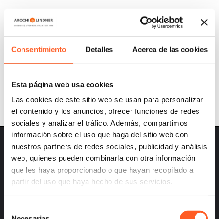
A&L UPDATES: A NECESSARY (AND
IRREMEDIABLE) TRANSFORMATION OF
THE PROTECTED APPELLATION OF ORIGIN
Consentimiento
Detalles
Acerca de las cookies
OLINALÁ
Esta página web usa cookies
Las cookies de este sitio web se usan para personalizar
el contenido y los anuncios, ofrecer funciones de redes
sociales y analizar el tráfico. Además, compartimos
información sobre el uso que haga del sitio web con
nuestros partners de redes sociales, publicidad y análisis
web, quienes pueden combinarla con otra información
que les haya proporcionado o que hayan recopilado a
partir del uso que haya hecho de sus servicios.
– Careers
– Terms and Conditions
Selección
– Privacy
Necesarias