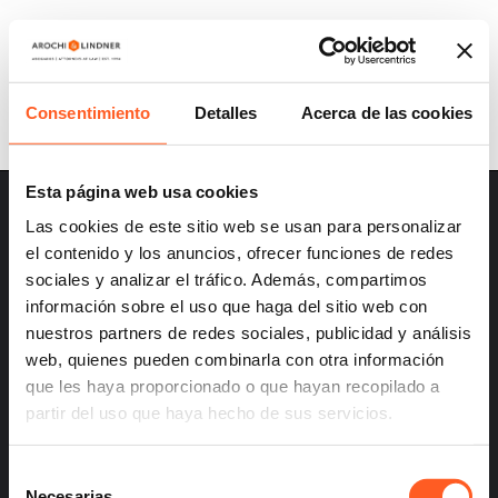
ARTICLE 1 | INTELLECTUAL PROPERTY
AND TECHNOLOGY LAW JOURNAL
Consentimiento
Detalles
Acerca de las cookies
Esta página web usa cookies
Las cookies de este sitio web se usan para personalizar
el contenido y los anuncios, ofrecer funciones de redes
sociales y analizar el tráfico. Además, compartimos
información sobre el uso que haga del sitio web con
– Careers
nuestros partners de redes sociales, publicidad y análisis
– Terms and Conditions
web, quienes pueden combinarla con otra información
– Privacy
que les haya proporcionado o que hayan recopilado a
partir del uso que haya hecho de sus servicios.
Selección
Necesarias