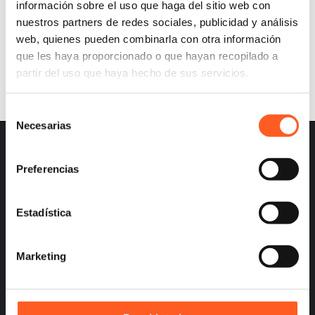
información sobre el uso que haga del sitio web con
nuestros partners de redes sociales, publicidad y análisis
web, quienes pueden combinarla con otra información
Click here to read the Chambers Advertising &
que les haya proporcionado o que hayan recopilado a
Marketing 2021 Global Practice Guide.
partir del uso que haya hecho de sus servicios.
Selección
Necesarias
de
consentimiento
Preferencias
– Careers
Estadística
– Terms and Conditions
– Privacy
Marketing