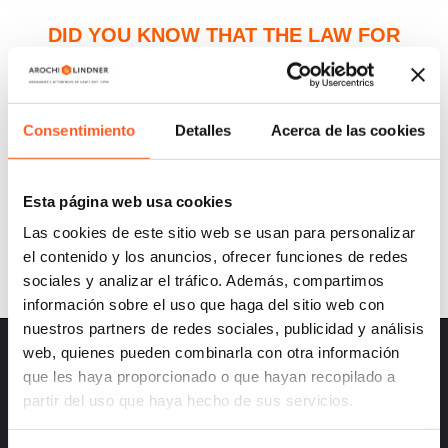
DID YOU KNOW THAT THE LAW FOR
TRANSPARENCY, PREVENTION AND
ELIMINATION OF INAPPROPRIATE
PRACTICES IN CONNECTION WITH
Consentimiento
Detalles
Acerca de las cookies
ADVERTISEMENT SERVICES HAS BEEN
PUBLISHED?
Esta página web usa cookies
Las cookies de este sitio web se usan para personalizar
el contenido y los anuncios, ofrecer funciones de redes
sociales y analizar el tráfico. Además, compartimos
información sobre el uso que haga del sitio web con
nuestros partners de redes sociales, publicidad y análisis
web, quienes pueden combinarla con otra información
que les haya proporcionado o que hayan recopilado a
partir del uso que haya hecho de sus servicios.
– Careers