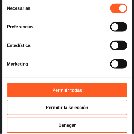
Selección
– Terms and Conditions
Necesarias
de
– Privacy
consentimiento
Preferencias
Estadística
info@arochilindner.com
+52 55 5095 2050
Marketing
Permitir todas
infoespana@arochilindner.com
Permitir la selección
+34 96 513 5918
Denegar