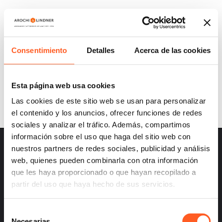
DID YOU KNOW THAT THE OPPOSITION
PROCEDURE TO THE REGISTRATION OF
TRADEMARKS AND SLOGANS CHANGED
Consentimiento
Detalles
Acerca de las cookies
WITH THE NEW LAW?
Esta página web usa cookies
Las cookies de este sitio web se usan para personalizar
el contenido y los anuncios, ofrecer funciones de redes
sociales y analizar el tráfico. Además, compartimos
información sobre el uso que haga del sitio web con
nuestros partners de redes sociales, publicidad y análisis
web, quienes pueden combinarla con otra información
que les haya proporcionado o que hayan recopilado a
partir del uso que haya hecho de sus servicios.
– Careers
– Terms and Conditions
Selección
– Privacy
Necesarias