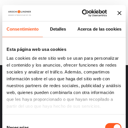
DO YOU KNOW ABOUT NFTS AND THEIR
IMPLICATIONS FOR INTELLECTUAL
PROPERTY?
Consentimiento
Detalles
Acerca de las cookies
Esta página web usa cookies
Las cookies de este sitio web se usan para personalizar
el contenido y los anuncios, ofrecer funciones de redes
sociales y analizar el tráfico. Además, compartimos
información sobre el uso que haga del sitio web con
nuestros partners de redes sociales, publicidad y análisis
web, quienes pueden combinarla con otra información
que les haya proporcionado o que hayan recopilado a
– Careers
partir del uso que haya hecho de sus servicios.
– Terms and Conditions
– Privacy
Selección
Necesarias