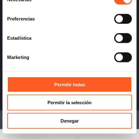
de
consentimiento
Preferencias
info@arochilindner.com
+52 55 5095 2050
Estadística
Marketing
infoespana@arochilindner.com
Permitir todas
+34 96 513 5918
Permitir la selección
© 2026 Arochi & Lindner, S.C. Attorneys.
Denegar