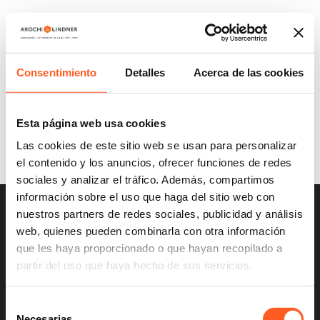
WHAT ARE THE CONSEQUENCES OF NON-
COMPLIANCE WITH THE OFFICIAL
MEXICAN STANDARDS (NOMS) AND
Consentimiento
Detalles
Acerca de las cookies
MEXICAN STANDARDS (NMX)?
Esta página web usa cookies
Las cookies de este sitio web se usan para personalizar
el contenido y los anuncios, ofrecer funciones de redes
sociales y analizar el tráfico. Además, compartimos
información sobre el uso que haga del sitio web con
nuestros partners de redes sociales, publicidad y análisis
web, quienes pueden combinarla con otra información
que les haya proporcionado o que hayan recopilado a
partir del uso que haya hecho de sus servicios.
– Careers
– Terms and Conditions
Selección
– Privacy
Necesarias