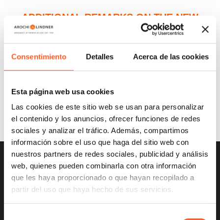
ADDITIONAL REMARKS ON THE NEW
FEDERAL ACT FOR THE PROTECTION OF
INDIGENOUS AND AFRO-MEXICAN
Consentimiento
Detalles
Acerca de las cookies
PEOPLES’ AND COMMUNITIES’ CULTURAL
HERITAGE
Esta página web usa cookies
Las cookies de este sitio web se usan para personalizar
el contenido y los anuncios, ofrecer funciones de redes
sociales y analizar el tráfico. Además, compartimos
información sobre el uso que haga del sitio web con
nuestros partners de redes sociales, publicidad y análisis
web, quienes pueden combinarla con otra información
que les haya proporcionado o que hayan recopilado a
partir del uso que haya hecho de sus servicios.
– Careers
– Terms and Conditions
Selección