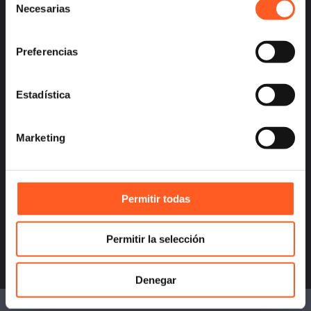
– Privacy
Necesarias
de
consentimiento
Preferencias
Estadística
info@arochilindner.com
+52 55 5095 2050
Marketing
Permitir todas
infoespana@arochilindner.com
Permitir la selección
+34 96 513 5918
Denegar
© 2026 Arochi & Lindner, S.C. Attorneys.