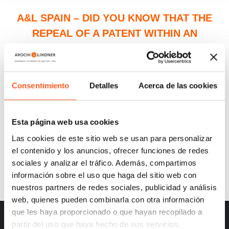
A&L SPAIN – DID YOU KNOW THAT THE
REPEAL OF A PATENT WITHIN AN
INFRINGEMENT ACTION MAY NOT
TERMINATE THE PROCEEDINGS DUE TO
SUPERVENING LOSS OF THE OBJECT OF
Consentimiento
Detalles
Acerca de las cookies
LITIGATION AND MAY RESULT IN AN
ORDER TO PAY FOR COSTS?
Esta página web usa cookies
Las cookies de este sitio web se usan para personalizar
el contenido y los anuncios, ofrecer funciones de redes
sociales y analizar el tráfico. Además, compartimos
información sobre el uso que haga del sitio web con
nuestros partners de redes sociales, publicidad y análisis
web, quienes pueden combinarla con otra información
que les haya proporcionado o que hayan recopilado a
partir del uso que haya hecho de sus servicios.