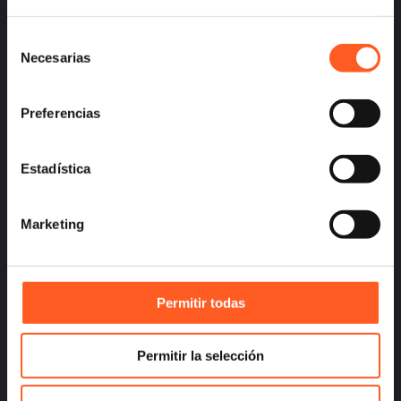
Selección
Necesarias
de
– Careers
consentimiento
– Terms and Conditions
– Privacy
Preferencias
Estadística
info@arochilindner.com
Marketing
+52 55 5095 2050
Permitir todas
Permitir la selección
infoespana@arochilindner.com