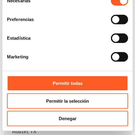
Necesarias
de
consentimiento
Preferencias
Estadística
New Industrial Property Law
Marketing
Download the translation
Permitir todas
AIPLA – Mid-Winter Institute
Permitir la selección
Phoenix, AZ
Denegar
ABA – Midyear Meeting
Austin, TX