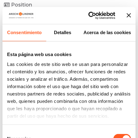
Position
Company
*
Consentimiento
Detalles
Acerca de las cookies
Esta página web usa cookies
Address of the shipping company "Physical
Las cookies de este sitio web se usan para personalizar
Version"
*
el contenido y los anuncios, ofrecer funciones de redes
sociales y analizar el tráfico. Además, compartimos
información sobre el uso que haga del sitio web con
nuestros partners de redes sociales, publicidad y análisis
Privacy Notice
web, quienes pueden combinarla con otra información
Email
que les haya proporcionado o que hayan recopilado a
I agree
partir del uso que haya hecho de sus servicios.
Address
*
Request Physical / Digital shipment
Selección